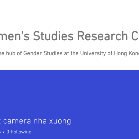
en's Studies Research C
he hub of Gender Studies at the University of Hong Ko
Research
Events
Blog
News
Re
t camera nha xuong
amera nha xuong
s
0
Following