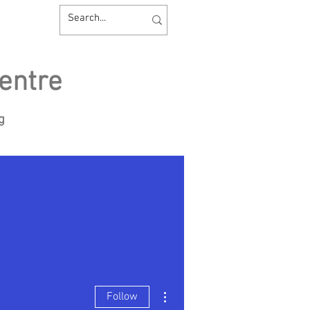
entre
ng
sources
Contact us
More actions
Follow