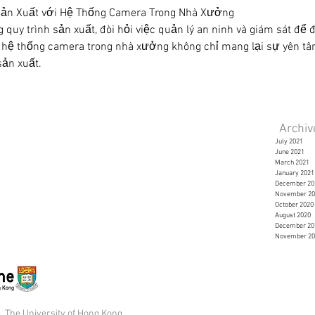
Sản Xuất với Hệ Thống Camera Trong Nhà Xưởng
 quy trình sản xuất, đòi hỏi việc quản lý an ninh và giám sát để
t hệ thống camera trong nhà xưởng không chỉ mang lại sự yên t
sản xuất.
Archi
July 2021
June 2021
March 2021
January 2021
December 20
November 20
October 2020
August 2020
December 20
November 20
 The University of Hong Kong