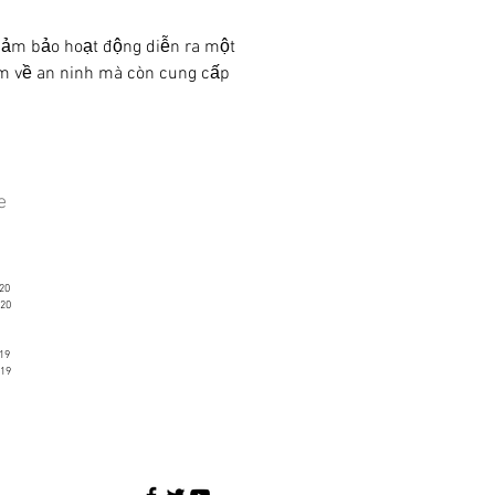
 đảm bảo hoạt động diễn ra một 
âm về an ninh mà còn cung cấp 
ve
20
20
19
19